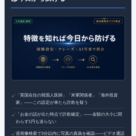
「英国在住の韓国人医師」「米軍関係者」「海外投資
✓
家」——この設定が来たら詐欺を疑う
「お金の話が出た時点で詐欺確定」——金額の大小に関
✓
わらず1円も送らない
逆画像検索で3分以内に写真の真偽を確認——ビデオ通話
✓