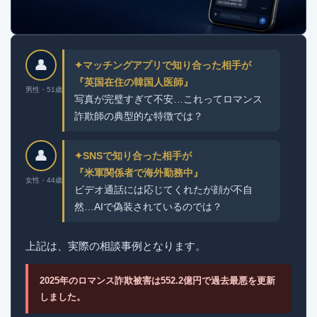
👤
✦マッチングアプリで知り合った相手が
『英国在住の韓国人医師』
男性・51歳
写真が完璧すぎて不安…これってロマンス
詐欺師の典型的な特徴では？
👤
✦SNSで知り合った相手が
『米軍関係者で海外勤務中』
女性・44歳
ビデオ通話には応じてくれたが顔が不自
然…AIで偽装されているのでは？
上記は、実際の相談事例となります。
2025年のロマンス詐欺被害は552.2億円で過去最悪を更新
しました。