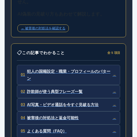
せん。
AI偽装の見破り方もあわせて解説します。
→ 被害後の対処法を確認する
📋
この記事でわかること
全 5 項目
犯人の国籍設定・職業・プロフィールのパター
01
→
ン
02
詐欺師が使う典型フレーズ一覧
→
03
AI写真・ビデオ通話を今すぐ見破る方法
→
04
被害後の対処法と返金可能性
→
05
よくある質問（FAQ）
→