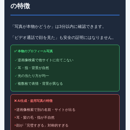
の特徴
「写真が本物かどうか」は3分以内に確認できます。
「ビデオ通話で顔を見た」も安全の証明にはなりません。
✅ 本物のプロフィール写真
✓
逆画像検索で他サイトに出てこない
✓
耳・指・背景が自然
✓
光の当たり方が均一
✓
複数枚で表情・背景が異なる
❌ AI生成・盗用写真の特徴
×
逆画像検索で別の名前・サイトが出る
×
耳・髪の毛・指が不自然
×
顔が「完璧すぎる」対称的すぎる