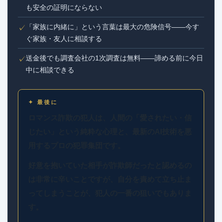
も安全の証明にならない
「家族に内緒に」という言葉は最大の危険信号——今す
✓
ぐ家族・友人に相談する
送金後でも調査会社の1次調査は無料——諦める前に今日
✓
中に相談できる
✦ 最後に
ロマンス詐欺の犯人は、人間の「愛されたい・信
じたい」という純粋な心理と、最新のAI技術を悪
用するプロの犯罪集団です。
好意を抱いていた相手が詐欺師だったと認めるの
は非常に辛いことですが、自分を責めて立ち止ま
ってしまうことが、犯人の一番の狙いでもありま
す。