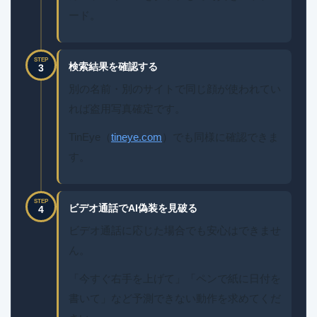
ード。
STEP
検索結果を確認する
3
別の名前・別のサイトで同じ顔が使われてい
れば盗用写真確定です。
TinEye（
tineye.com
）でも同様に確認できま
す。
STEP
ビデオ通話でAI偽装を見破る
4
ビデオ通話に応じた場合でも安心はできませ
ん。
「今すぐ右手を上げて」「ペンで紙に日付を
書いて」など予測できない動作を求めてくだ