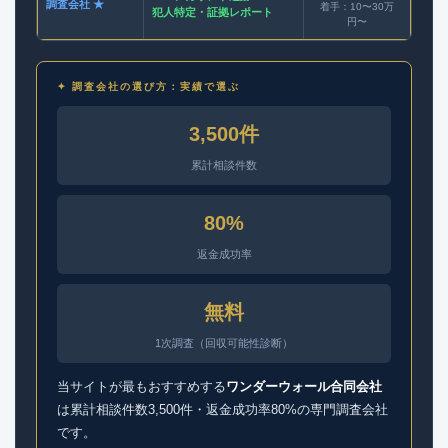
調査会社 ★
着手：10〜30万
犯人特定・証拠レポート
円〜
✦ 調査会社の選び方：実績で選ぶ
3,500件
累計相談件数
80%
返金成功率
無料
1次調査（回収可能性診断）
当サイトが最もおすすめする
ワンダーウォール合同会社
は累計相談件数3,500件・返金成功率80%の専門調査会社
です。