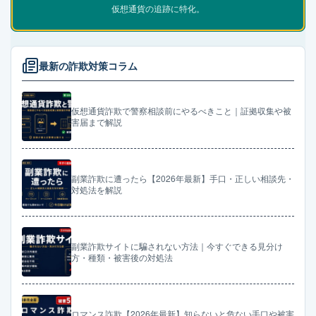
仮想通貨の追跡に特化。
最新の詐欺対策コラム
仮想通貨詐欺で警察相談前にやるべきこと｜証拠収集や被
害届まで解説
副業詐欺に遭ったら【2026年最新】手口・正しい相談先・
対処法を解説
副業詐欺サイトに騙されない方法｜今すぐできる見分け
方・種類・被害後の対処法
ロマンス詐欺【2026年最新】知らないと危ない手口や被害