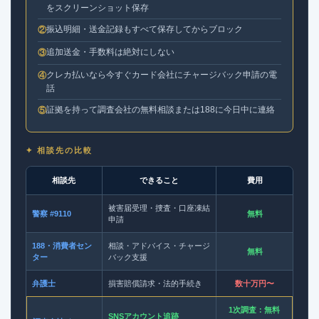
をスクリーンショット保存
振込明細・送金記録もすべて保存してからブロック
②
追加送金・手数料は絶対にしない
③
クレカ払いなら今すぐカード会社にチャージバック申請の電
④
話
証拠を持って調査会社の無料相談または188に今日中に連絡
⑤
✦ 相談先の比較
相談先
できること
費用
被害届受理・捜査・口座凍結
警察 #9110
無料
申請
188・消費者セン
相談・アドバイス・チャージ
無料
ター
バック支援
弁護士
損害賠償請求・法的手続き
数十万円〜
1次調査：無料
SNSアカウント追跡