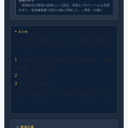
実際の声
💬
「英国在住の韓国人医師という設定。写真もプロフィールも完璧
すぎた。逆画像検索で別の人物と判明した」 ( 男性・53歳 )
✦ まとめ
以下、特徴が複数当てはまれば詐欺師の可能性が高
いです。
1
. 「英国在住の韓国人医師」「米軍関係者」「海外
投資家」という設定
2
. 完璧すぎる写真
3
. 毎日の定型連絡
次項の「典型的なフレーズ一覧」を照合してくださ
い。
✦ 関連記事