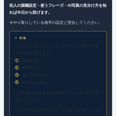
犯人の国籍設定・使うフレーズ・AI写真の見分け方を知
れば今日から防げます。
今やり取りしている相手の設定と照合してください。
✦ 結論
ロマンス詐欺の犯人には、以下4つに明確な共通
パターンがあります。
①
「国籍設定」
②
「職業設定」
③
「使うフレーズ」
④
「会えない理由」
この記事で紹介する4つ特徴・フレーズ一覧と照
合してください。
「ビデオ通話で顔を見た」も安全の証明になりま