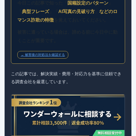
今日この記事で知った「
国籍設定のパターン
」
「
典型フレーズ
」「
AI写真の見破り方
」
などのロ
マンス詐欺の特徴
を覚えておいてください。
被害に遭っている場合は、諦める前に今日中に動
くことが重要です。
→ 被害後の対処法を確認する
この記事では、解決実績・費用・対応力を基準に信頼でき
る調査会社を厳選しています。