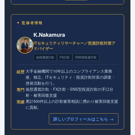
✦ 監修者情報
K.Nakamura
ITセキュリティリサーチャー／投資詐欺対策ア
ドバイザー
仮想通貨詐欺
FX詐欺
SNS型投資詐欺
大手金融機関で10年以上のコンプライアンス業務
経歴
後、独立。ITセキュリティ・投資詐欺対策の調査・
啓発活動を行う。
仮想通貨詐欺・FX詐欺・SNS型投資詐欺の手口分
専門
析・被害回復支援
累計500件以上の詐欺被害相談に携わり被害回復支援
実績
に貢献。
詳しいプロフィールはこちら →