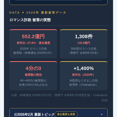
DATA ✦ 2026年 最新被害データ
ロマンス詐欺 被害の実態
552.2億円
1,308件
前年比 +37.8%・過去最悪
135.9億円
2025年 ロマンス詐欺
SNS型ロマンス詐欺
被害額（時事通信 2026年2月）
（警察庁 令和8年3月末）
4分の3
+1,400%
被害額の割合
前年比（2025年）
40〜60代の被害額が
AI悪用なりすまし詐欺
全体の4分の3を占める
急増率（Chainalysis）
出典：時事通信 2026年2月12日・警察庁 令和8年3月末暫定値・Chainalysis
2026
📰
2026年2月 最新トピック
▼
過去最悪を更新