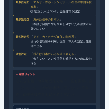
「
マカオ・香港・シンガポール在住の中国系投
最多設定②
資家
」
投資話につなげやすい金融都市を設定
「
海外赴任中の日本人
」
最多設定③
日本語が自然でやり取りしやすいため被害者が
疑いにくい
「
アメリカ・カナダ在住の欧米系
」
最多設定④
憧れや信頼感を利用。医師・軍人の設定と組み
合わせる
「
現在は日本にいるが近々会える
」
注意設定
「会えない」という矛盾を解消するために使わ
れる
⚠️ 確認ポイント
どんな国籍・出身地設定でも「一度も実際に会
っていない」「ビデオ通話に応じない・不自
然」の場合は詐欺を疑ってください。