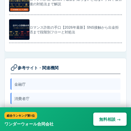
後の対処法まで解説
ロマンス詐欺の手口【2026年最新】SNS接触から出金拒
否まで段階別フローと対処法
参考サイト・関連機関
金融庁
消費者庁
警察庁 サイバー警察局
総合ランキング第1位
無料相談 →
ワンダーウォール合同会社
国民生活センター