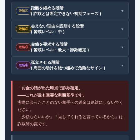
距離を縮める段階
▼
段階①
( 詐欺とは断定できない初期フェーズ )
会えない理由を説明する段階
▼
段階②
( 警戒レベル：中 )
金銭を要求する段階
▼
段階③
( 警戒レベル：最大・詐欺確定 )
孤立させる段階
▼
段階④
( 周囲の助けを絶つ極めて危険なサイン )
「お金の話が出た時点で詐欺確定」
——これが最も重要な判断基準です。
実際に会ったことのない相手への送金は絶対にしないでく
ださい。
「少額ならいいか」「返してくれると言っているから」は
詐欺師の罠です。