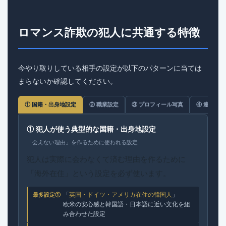
ロマンス詐欺の犯人に共通する特徴
今やり取りしている相手の設定が以下のパターンに当ては
まらないか確認してください。
① 国籍・出身地設定
② 職業設定
③ プロフィール写真
④ 連絡パ
① 犯人が使う典型的な国籍・出身地設定
「会えない理由」を作るために使われる設定
犯人は実際に会わなくて済む理由を作るために
「海外在住」という設定を必ず使います。
「
英国・ドイツ・アメリカ在住の韓国人
」
最多設定①
欧米の安心感と韓国語・日本語に近い文化を組
み合わせた設定