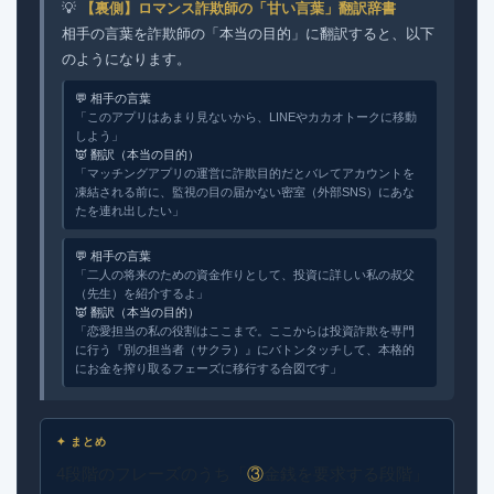
💡
【裏側】ロマンス詐欺師の「甘い言葉」翻訳辞書
相手の言葉を詐欺師の「本当の目的」に翻訳すると、以下
のようになります。
💬 相手の言葉
「このアプリはあまり見ないから、LINEやカカオトークに移動
しよう」
👿 翻訳（本当の目的）
「マッチングアプリの運営に詐欺目的だとバレてアカウントを
凍結される前に、監視の目の届かない密室（外部SNS）にあな
たを連れ出したい」
💬 相手の言葉
「二人の将来のための資金作りとして、投資に詳しい私の叔父
（先生）を紹介するよ」
👿 翻訳（本当の目的）
「恋愛担当の私の役割はここまで。ここからは投資詐欺を専門
に行う『別の担当者（サクラ）』にバトンタッチして、本格的
にお金を搾り取るフェーズに移行する合図です」
✦ まとめ
4段階のフレーズのうち「
③
金銭を要求する段階」