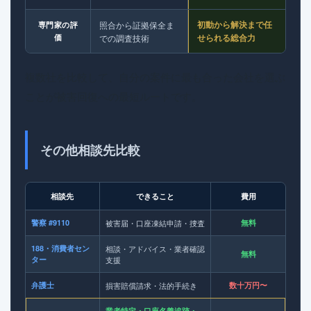
初動から解決まで任
照合から証拠保全ま
専門家の評
せられる総合力
価
での調査技術
複数社を比較して、自分の案件に最も合った会社を選ぶ
ことが被害回復への最短ルートです。
その他相談先比較
相談先
できること
費用
警察 #9110
被害届・口座凍結申請・捜査
無料
188・消費者セン
相談・アドバイス・業者確認
無料
ター
支援
弁護士
損害賠償請求・法的手続き
数十万円〜
業者特定・口座名義追跡・