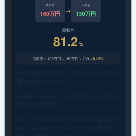
被害額
回収額
→
160万円
130万円
回収率
81.2
%
回収率 = 130万円 ÷ 160万円 × 100 =
81.2%
160万円の被害額に対し、81%にあたる120万円の
回収に成功しています。
仮想通貨詐欺において、全額回収は極めて難易度
が高いのが現実です。
しかし、初動で適切な調査会社を選び確固たる証
拠をもとに動くことで、このように高い確率で資
金を取り戻せるケースが存在します。