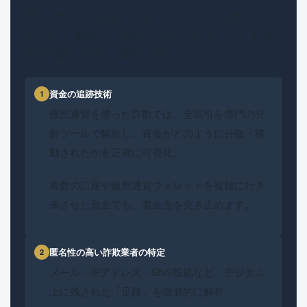
千羽リサーチの強みは、独自データベース照合・ブロッ
クチェーン解析・デジタルフォレンジックという3つの
技術を組み合わせた調査力です。
資金の追跡技術
1
仮想通貨を使った詐欺では、全取引を専門の分
析ツールで解析し、資金がどのように分散・移
動されたかを正確に可視化。
複数の口座や仮想通貨ウォレットを複雑に行き
来させた資金でも、着金先を突き止めます。
匿名性の高い詐欺業者の特定
2
メール・IPアドレス・SNS投稿など、デジタル
上に残された「足跡」を徹底的に解析。