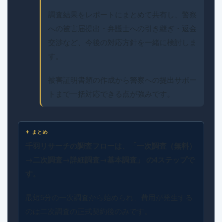
調査結果をレポートにまとめて共有し、警察
への被害届提出・弁護士への引き継ぎ・返金
交渉など、今後の対応方針を一緒に検討しま
す。
被害証明書類の作成から警察への提出サポー
トまで一括対応できる点が強みです。
✦ まとめ
千羽リサーチの調査フローは、「一次調査（無料）
→二次調査→詳細調査→基本調査」 の4ステップで
す。
最短5分の一次調査から始められ、費用が発生する
のは二次調査の正式契約後のみです。