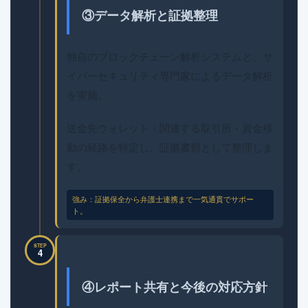
③データ解析と証拠整理
独自のブロックチェーン解析システムと、サ
イバーセキュリティ専門家によるデータ解析
を実施。
送金先ウォレット・関連する取引所・資金移
動の経路を特定し、証拠書類として整理しま
す。
強み：証拠保全から弁護士連携まで一気通貫でサポー
ト。
STEP
4
④レポート共有と今後の対応方針