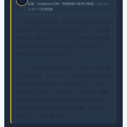
証拠：InstagramのDM・情報商材の販売LP画面・クレジッ
トカード決済明細
「千羽リサーチさんは、最短5分で一次調査の結果
を報告してくれる迅速さが印象的でした。私の被
害状況を丁寧にヒアリングし、詐欺業者の実態調
査と証拠書類の作成まで対応してもらえるという
説明には安心感がありました。」
「ただ、私の副業詐欺はクレジットカードで決済
していたため、チャージバック申請と返金交渉ま
で含めた包括的なサポートが必要でした。並行し
て相談したワンダーウォールは、情報商材・副業
詐欺での返金交渉まで含めた対応実績が豊富で、
具的な方針を説明してもらえたため、最終的にワ
ンダーウォールを選びました。」