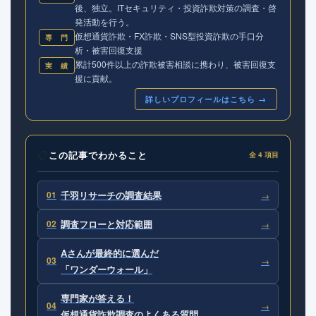
後、独立。ITセキュリティ・投資詐欺対策の調査・啓
発活動を行う。
仮想通貨詐欺・FX詐欺・SNS型投資詐欺の手口分
専 門
析・被害回復支援
累計500件以上の詐欺被害相談に携わり、被害回復支
実 績
援に貢献。
詳しいプロフィールはこちら →
📋
この記事でわかること
全 4 項目
01
千羽リサーチの調査結果
→
02
調査フローと対応範囲
→
Aさんが最終的に選んだ
03
→
「ワンダーウォール」
専門家が答える！
04
→
仮想通貨詐欺調査のよくある質問