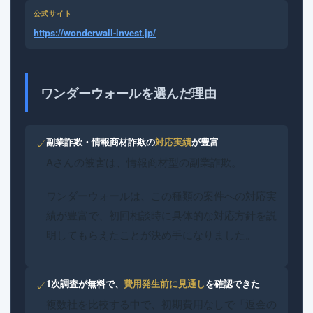
公式サイト
https://wonderwall-invest.jp/
ワンダーウォールを選んだ理由
副業詐欺・情報商材詐欺の
対応実績
が豊富
✓
Aさんの被害は、情報商材型の副業詐欺。
ワンダーウォールは、この種類の案件への対応実
績が豊富で、初回相談時に具体的な対応方針を説
明してもらえたことが決め手になりました。
1次調査が無料で、
費用発生前に見通し
を確認できた
✓
複数社を比較する中で、初期費用なしで「返金の