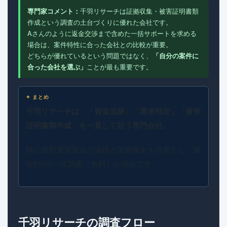
専門家コメント：
千羽リサーチは証拠収集・被害証明書類
作成という調査の土台づくりに優れた会社です。
Aさんのように返金交渉まで含めた一括サポートを求める
場合は、案件特性に合った会社との比較が重要。
どちらが優れているという問題ではなく、
「自分の案件に
合った会社を選ぶ」
ことが最も重要です。
✦ まとめ
千羽リサーチは、「資金追跡」「業者特定」「被害
証明書類作成」を一貫して担う専門会社。
特に仮想通貨送金の追跡と証拠保全を得意とし、最
短5分の一次調査（無料）が強みです。
千羽リサーチの調査フロー