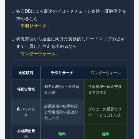
独自DBによる最速のブロックチェーン追跡・証拠保全を
✓
求めるなら
「
千羽リサーチ
」
状況整理から返金に向けた実務的なロードマップの提示
✓
まで一貫した伴走を求めるなら
「
ワンダーウォール
」
比較項目
千羽リサーチ
ワンダーウォール
独自DB照合・最速資
状況整理〜返金交渉
得意な領域
金追跡
までの伴走
詐欺業者の組織特定
プロに一気通貫でサ
向いている
と資金追跡の証拠が
人
ポートしてほしい人
欲しい人
初期調査費
無料
無料
用