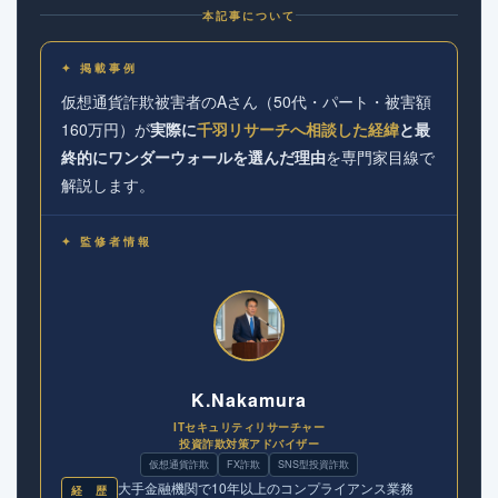
本記事について
✦ 掲載事例
仮想通貨詐欺被害者のAさん（50代・パート・被害額
160万円）が
実際に
千羽リサーチへ相談した経緯
と最
終的にワンダーウォールを選んだ理由
を専門家目線で
解説します。
✦ 監修者情報
K.Nakamura
ITセキュリティリサーチャー
投資詐欺対策アドバイザー
仮想通貨詐欺
FX詐欺
SNS型投資詐欺
大手金融機関で10年以上のコンプライアンス業務
経 歴