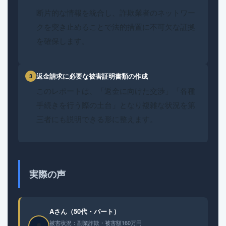
断片的な情報を統合し、詐欺業者のネットワー
クを突き止めることで法的措置に不可欠な証拠
を確保します。
返金請求に必要な被害証明書類の作成
3
このレポートは、「返金に向けた交渉」「各種
手続きを行う際の土台」となり複雑な状況を第
三者にも説明できる形に整えます。
実際の声
Aさん（50代・パート）
被害状況：副業詐欺・被害額160万円
👤