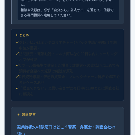
ん。
相談や依頼は、必ず「自分から」公式サイトを通じて、信頼で
きる専門機関へ連絡してください。
✦ まとめ
クレカ払いは全カテゴリでチャージバック申請が有効（早期
申請が重要）
訪問販売・電話勧誘・マルチ商法なら20日以内にクーリング
オフが可能
Cツール販売型で借金した場合：詐欺師への支払いは止めても
消費者金融への返済は継続が原則
D投資誘導型・仮想通貨送金：ブロックチェーン解析で追跡で
きたケースあり
「返金できない」と思い込まずに今日中に188または調査会社
に相談を
✦ 関連記事
副業詐欺の相談窓口はどこ？警察・弁護士・調査会社の
違い