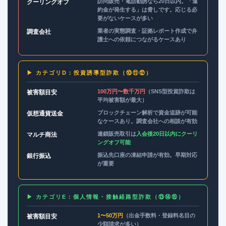
訪問販売・電話勧誘なら20日以内。「違
クーリングオフ
約金が発生する」は脅しです。応じる必
要がないケースが多い
業者の実態調査・証拠レポート作成で弁
調査会社
護士への依頼につながるケースあり
▶ カテゴリD：投資誘導型詐欺（⑩⑪⑫）
100万円〜数千万円
（SNS型投資詐欺は
被害額目安
平均被害額が最大）
ブロックチェーン解析で資金追跡が可能
仮想通貨送金
なケースあり。調査会社への相談が有効
連鎖販売取引は
入会後20日以内にクーリ
マルチ商法
ングオフ可能
振込先口座の凍結申請が有効。早期対応
銀行振込
が重要
▶ カテゴリE：個人情報・接触経路型詐欺（⑬⑭⑮）
1〜50万円
（出金手数料・登録料名目の
被害額目安
少額請求が多い）