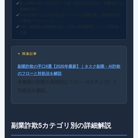
最も件数が多いのはAタスク型（前年比+201.1%・消費者庁注
意喚起済み）
2026年新手口はB⑥AI生成コンテンツ副業詐欺（情報商材型
の最新バリエーション）
E個人情報型は被害額は低いが個人情報漏洩による二次被害に
注意
✦ 関連記事
副業詐欺の手口8選【2026年最新】｜タスク副業・AI詐欺
のフローと対処法を解説
各種類の詐欺の具体的なフロー（6ステップ）と
対処法を解説。
副業詐欺5カテゴリ別の詳細解説