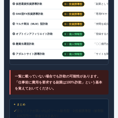
⑩ 仮想通貨投資誘導詐欺
「副業として始めら
D：投資誘導型
⑪ SNS型FX投資誘導詐欺
「専用FXサイトで
D：投資誘導型
⑫ マルチ商法（MLM）型詐欺
「仲間を紹介するだ
D：投資誘導型
⑬ オプトインアフィリエイト詐欺
「登録するだけで報
E：個人情報型
⑭ 懸賞当選型詐欺
「〇〇億円が当選・
E：個人情報型
⑮ アダルトサイト誘導詐欺
「サイトを閲覧する
E：個人情報型
一覧に載っていない場合でも詐欺の可能性があります。
「仕事前に費用を要求する副業は100%詐欺」という基本
を覚えておいてください。
✦ まとめ
最もリスクが高いのはCツール販売型・D投資誘導型（被害額
100万円〜・借金リスクあり）