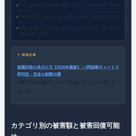
Cツール販売型：消費者金融からの借金・違約金脅しが典型的
な手口
D投資誘導型：振込先が個人名義・出金時に手数料要求で詐欺
確定
E個人情報型：直接被害は少ないが二次被害（スパム・新たな
詐欺勧誘）に注意
✦ 関連記事
副業詐欺の見分け方【2026年最新】｜5問診断チャートで
即判定・安全な副業10選
5問YES/NO診断で今すぐ詐欺かどうかを判定で
きます。
カテゴリ別の被害額と被害回復可能