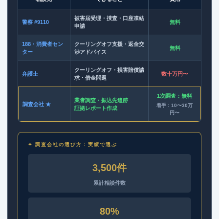
被害届受理・捜査・口座凍結
警察 #9110
無料
申請
188・消費者セン
クーリングオフ支援・返金交
無料
ター
渉アドバイス
クーリングオフ・損害賠償請
弁護士
数十万円〜
求・借金問題
1次調査：無料
業者調査・振込先追跡
調査会社 ★
着手：10〜30万
証拠レポート作成
円〜
✦ 調査会社の選び方：実績で選ぶ
3,500件
累計相談件数
80%