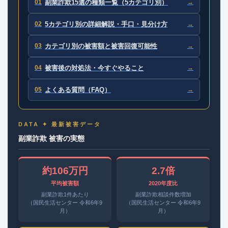
01
副業詐欺15選の種類一覧（5カテゴリ別）
→
02
5カテゴリ別の詳細解説・手口・見分け方
→
03
カテゴリ別の被害額と被害回復可能性
→
04
被害後の対処法・今すぐやること
→
05
よくある質問（FAQ）
→
DATA ✦ 最新被害データ
副業詐欺 被害の実態
約106万円
2.7倍
平均被害額
2020年度比
副業詐欺1件あたり
副業詐欺相談件数増加
（国民生活センター 令和6年9
（国民生活センター 令和6年9
月）
月）