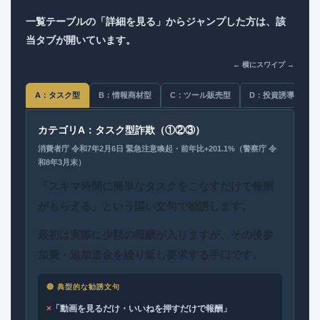
一覧テーブルの「詳細を見る」からジャンプした方は、該
当タブが開いています。
← 横にスワイプ →
A：タスク型
B：情報商材型
C：ツール販売型
D：投資誘導型
カテゴリA：タスク型詐欺（①②③）
消費者庁 令和7年2月6日 緊急注意喚起・前年比+201.1%（警察庁 令
和8年3月末）
「スキマ時間に簡単なタスクをこなすだけで報酬
がもらえる」という謳い文句で勧誘します。
最初は実際に少額の報酬が入りますが、その後参
加費・追加送金を繰り返し要求する手口です。
🔴 典型的な勧誘文句
×
「動画を見るだけ・いいねを押すだけで報酬」