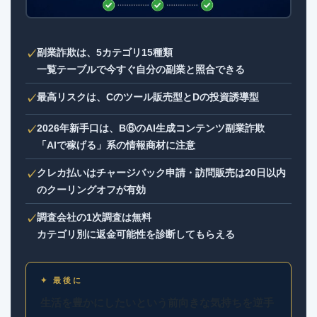
副業詐欺は、5カテゴリ15種類
✓
一覧テーブルで今すぐ自分の副業と照合できる
最高リスクは、Cのツール販売型とDの投資誘導型
✓
2026年新手口は、B⑥のAI生成コンテンツ副業詐欺
✓
「AIで稼げる」系の情報商材に注意
クレカ払いはチャージバック申請・訪問販売は20日以内
✓
のクーリングオフが有効
調査会社の1次調査は無料
✓
カテゴリ別に返金可能性を診断してもらえる
✦ 最後に
生活を豊かにしたいという前向きな気持ちを逆手