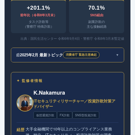
+201.1%
70.1%
前年比（令和8年3月末）
SNS経由
タスク詐欺等
副業詐欺の
（警察庁 特殊詐欺）
主な接触経路
出典：国民生活センター 令和6年9月4日・警察庁 令和8年3月末暫定値
📰
2025年2月 最新トピック
▼
消費者庁 緊急注意喚起
✦ 監修者情報
K.Nakamura
ITセキュリティリサーチャー／投資詐欺対策ア
ドバイザー
仮想通貨詐欺
FX詐欺
SNS型投資詐欺
大手金融機関で10年以上のコンプライアンス業務
経歴
後、独立。ITセキュリティ・投資詐欺対策の調査・