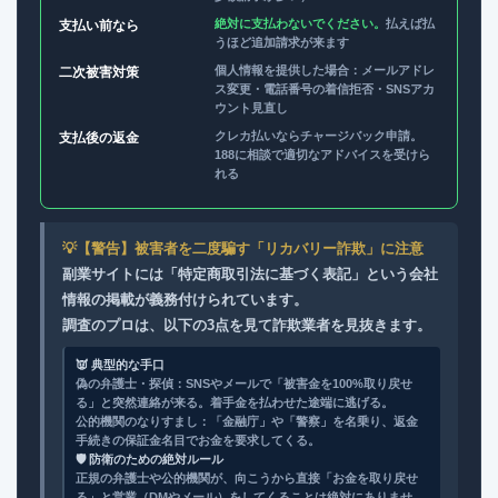
絶対に支払わないでください。
払えば払
支払い前なら
うほど追加請求が来ます
個人情報を提供した場合：メールアドレ
二次被害対策
ス変更・電話番号の着信拒否・SNSアカ
ウント見直し
クレカ払いならチャージバック申請。
支払後の返金
188に相談で適切なアドバイスを受けら
れる
💡【警告】被害者を二度騙す「リカバリー詐欺」に注意
副業サイトには「特定商取引法に基づく表記」という会社
情報の掲載が義務付けられています。
調査のプロは、以下の3点を見て詐欺業者を見抜きます。
👿 典型的な手口
偽の弁護士・探偵：SNSやメールで「被害金を100%取り戻せ
る」と突然連絡が来る。着手金を払わせた途端に逃げる。
公的機関のなりすまし：「金融庁」や「警察」を名乗り、返金
手続きの保証金名目でお金を要求してくる。
🛡️ 防衛のための絶対ルール
正規の弁護士や公的機関が、向こうから直接「お金を取り戻せ
る」と営業（DMやメール）をしてくることは絶対にありませ