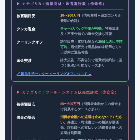
▶ カテゴリB：情報商材・教育型詐欺（④⑤⑥）
10〜200万円
（情報商材＋追加コンサル
被害額目安
費用の合計）
チャージバック申請が有効
。特商法違
クレカ返金
反・不実告知での返金交渉も可能
訪問販売・電話勧誘なら
20日以内に申請
クーリングオフ
可能
。通信販売は返品特約未明示なら8
日以内に返品可能
誇大広告・不実告知で消費者契約法に基
返金交渉
づく取消が可能なケースあり
🔗 国民生活センター クーリングオフについて →
▶ カテゴリC：ツール・システム販売型詐欺（⑦⑧⑨）
50〜500万円
（消費者金融からの借金ま
被害額目安
で発展するケースが多い）
消費者金融への返済は止めないでくださ
借金の場合
い。
弁護士・司法書士への相談が最優
先。詐欺師への支払いと消費者金融への
返済は別問題