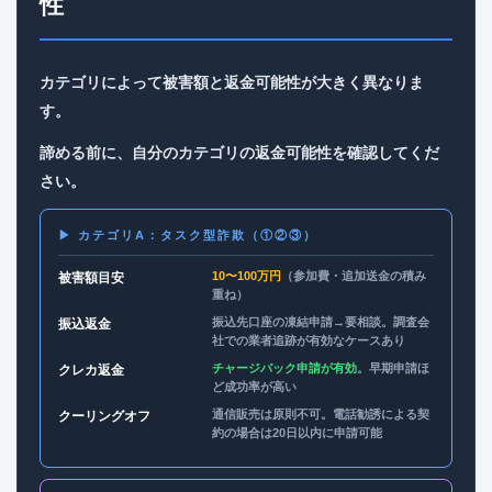
性
カテゴリによって被害額と返金可能性が大きく異なりま
す。
諦める前に、自分のカテゴリの返金可能性を確認してくだ
さい。
▶ カテゴリA：タスク型詐欺（①②③）
10〜100万円
（参加費・追加送金の積み
被害額目安
重ね）
振込先口座の凍結申請→要相談。調査会
振込返金
社での業者追跡が有効なケースあり
チャージバック申請が有効
。早期申請ほ
クレカ返金
ど成功率が高い
通信販売は原則不可。電話勧誘による契
クーリングオフ
約の場合は20日以内に申請可能