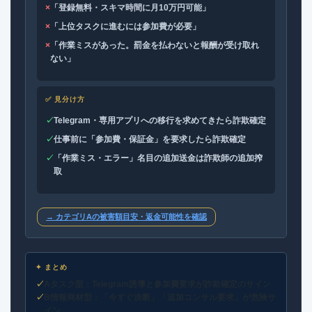
×
「登録無料・スキマ時間に月10万円可能」
×
「上位タスクに進むには参加費が必要」
×
「作業ミスがあった。罰金を払わないと報酬が受け取れ
ない」
✅ 見分け方
✓
Telegram・専用アプリへの移行を求めてきたら詐欺確定
✓
仕事前に「参加費・保証金」を要求したら詐欺確定
✓
「作業ミス・エラー」名目の追加送金は詐欺師の追加搾
取
→ カテゴリAの被害額目安・返金可能性を確認
✦ まとめ
Aタスク型：Telegram誘導と参加費要求が詐欺確定のサイン
B情報商材型：「今すぐ決断」「追加コンサル要求」が危険サ
イン