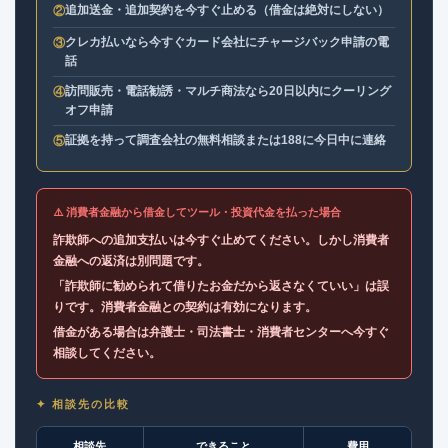
追加送金・追加契約を今すぐ止める（借金は絶対にしない）
②
クレカ払いなら今すぐカード会社にチャージバック申請の電
③
話
訪問販売・電話勧誘・マルチ商法なら20日以内にクーリング
④
オフ申請
証拠を持って調査会社の無料相談または188に今日中に連絡
⑤
⚠️ 消費者金融から借金してツール・投資代金を払った場合
詐欺師への追加支払いは今すぐ止めてください。しかし消費者
金融への返済は別問題です。
「詐欺師に勧められて借りたお金だから返さなくていい」は誤
りです。消費者金融との契約は有効になります。
借金がある場合は弁護士・司法書士・消費者センターへ今すぐ
相談してください。
✦ 相談先の比較
相談先
できること
費用