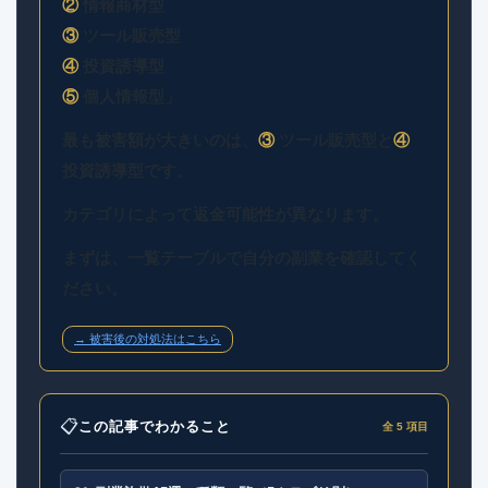
②
情報商材型
③
ツール販売型
④
投資誘導型
⑤
個人情報型」
最も被害額が大きいのは、
③
ツール販売型と
④
投資誘導型です。
カテゴリによって返金可能性が異なります。
まずは、一覧テーブルで自分の副業を確認してく
ださい。
→ 被害後の対処法はこちら
📋
この記事でわかること
全 5 項目