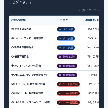
ことができます。
← 横にスワイプ →
詐欺の種類
カテゴリ
典型的な勧誘文
① タスク副業詐欺
「動画を見るだけで
A：タスク型
② いいね・フォロー副業詐欺
「SNSのいいねを押
A：タスク型
③ 動画視聴副業詐欺
「YouTubeを見
A：タスク型
④ 情報商材詐欺
「月50万円確実・
B：情報商材型
⑤ オンラインスクール詐欺
「確実に稼げるスキ
B：情報商材型
⑥ AI生成コンテンツ副業詐欺 🆕
「AIで画像を作る
B：情報商材型
⑦ FXツール・自動売買EA詐欺
「寝ているだけで利
C：ツール販売型
⑧ 物販ツール・転売商材詐欺
「特別な仕入れルー
C：ツール販売型
⑨ バイナリーオプションツール詐欺
「負けなしの必勝法
C：ツール販売型