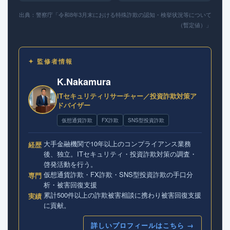
出典：警察庁「令和8年3月末における特殊詐欺の認知・検挙状況等について
（暫定値）」
✦ 監修者情報
K.Nakamura
ITセキュリティリサーチャー／投資詐欺対策ア
ドバイザー
仮想通貨詐欺
FX詐欺
SNS型投資詐欺
大手金融機関で10年以上のコンプライアンス業務
経歴
後、独立。ITセキュリティ・投資詐欺対策の調査・
啓発活動を行う。
仮想通貨詐欺・FX詐欺・SNS型投資詐欺の手口分
専門
析・被害回復支援
累計500件以上の詐欺被害相談に携わり被害回復支援
実績
に貢献。
詳しいプロフィールはこちら →