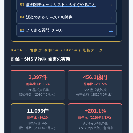
03
事例別チェックリスト・今すぐやること
→
04
返金できたケースと相談先
→
05
よくある質問（FAQ）
→
DATA ✦ 警察庁 令和8年（2026年）最新データ
副業・SNS型詐欺 被害の実態
3,397件
456.1億円
前年比 +191.6%
前年比 +250.5%
SNS型投資詐欺
SNS型投資詐欺
認知件数（2026年3月末）
被害総額（2026年3月末）
11,093件
+201.1%
前年比 +30.2%
前年比（2026年3月末）
特殊詐欺 全体
その他の特殊詐欺
認知件数（2026年3月末）
（タスク詐欺等）急増中