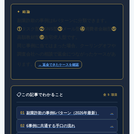
✦ 結論
副業詐欺の事例は6パターンに分類できます。
①
タスク型
②
SNS型
③
メール型
④
消費者金融型
⑤
高額教材型
⑥
在宅求人型です。
同じ事例に当てはまった場合、クーリングオフや
調査会社への相談で返金につながったケースがあ
ります。
→ 返金できたケースを確認
📋
この記事でわかること
全 5 項目
01
副業詐欺の事例6パターン（2026年最新）
→
02
6事例に共通する手口の流れ
→