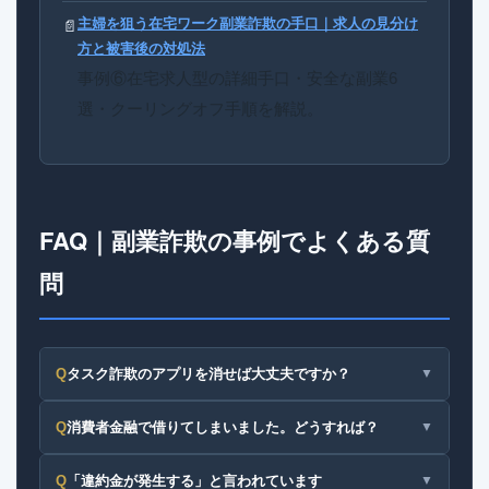
主婦を狙う在宅ワーク副業詐欺の手口｜求人の見分け
📄
方と被害後の対処法
事例⑥在宅求人型の詳細手口・安全な副業6
選・クーリングオフ手順を解説。
FAQ｜副業詐欺の事例でよくある質
問
Q
タスク詐欺のアプリを消せば大丈夫ですか？
▼
Q
消費者金融で借りてしまいました。どうすれば？
▼
Q
「違約金が発生する」と言われています
▼