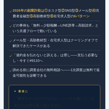
2026年の副業詐欺
は
①
タスク型
②
SNS型
③
メール型
④
消
✓
費者金融型
⑤
高額教材型
⑥
在宅求人型の
6パターン
どの事例も「無料→少額報酬→LINE誘導→高額請求」と
✓
いう共通フローで動いている
メール型・高額教材型・在宅求人型はクーリングオフで
✓
解決できたケースがある
「違約金を払わないと訴える」は脅し——支払う必要な
✓
し・今すぐ#9110へ
諦める前に調査会社の無料相談へ——1次調査は無料で返
✓
金可能性を診断できる
✦ 最後に
「稼ぎたかっただけなのに」——そう感じている
あなたは何も悪くありません。