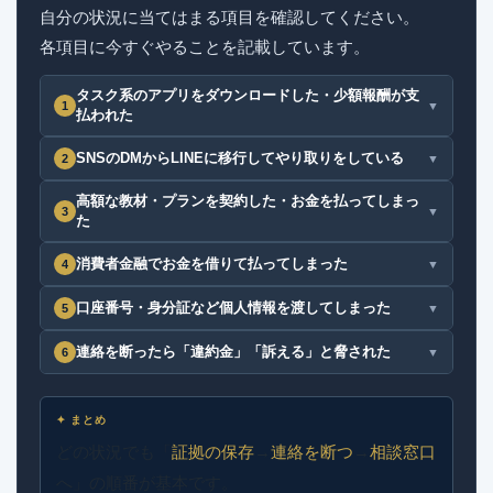
自分の状況に当てはまる項目を確認してください。
各項目に今すぐやることを記載しています。
タスク系のアプリをダウンロードした・少額報酬が支
1
▼
払われた
SNSのDMからLINEに移行してやり取りをしている
2
▼
高額な教材・プランを契約した・お金を払ってしまっ
3
▼
た
消費者金融でお金を借りて払ってしまった
4
▼
口座番号・身分証など個人情報を渡してしまった
5
▼
連絡を断ったら「違約金」「訴える」と脅された
6
▼
✦ まとめ
どの状況でも「
証拠の保存
→
連絡を断つ
→
相談窓口
へ」の順番が基本です。