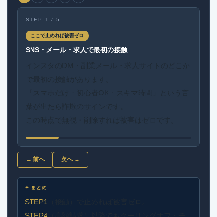
STEP 1 / 5
ここで止めれば被害ゼロ
SNS・メール・求人で最初の接触
インスタのDM・副業メール・求人サイトのどこか
で最初の接触があります。
「スマホだけ・初心者OK・スキマ時間」という言
葉が出たら詐欺のサインです。
この時点で無視・削除すれば被害はゼロです。
← 前へ
次へ →
✦ まとめ
STEP1
（接触）で止めれば被害ゼロ。
STEP4
（高額請求）以降でもクーリングオフ・チ