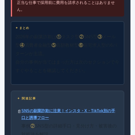
正当な仕事で採用前に費用を請求されることはありませ
ん。
✦ まとめ
2026年の副業詐欺は
①
タスク型
②
SNS型
③
メール
型
④
消費者金融型
⑤
高額教材型
⑥
在宅求人型の6パ
ターンが主流。
自分の事例が当てはまった方は次のセクションで今
すぐやることを確認してください。
✦ 関連記事
SNSの副業詐欺に注意！インスタ・X・TikTok別の手
📄
口と誘導フロー
事例
②
SNS型の詳細手口・見分け方・被害後の
対処法を解説。