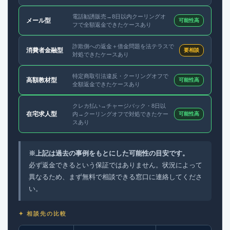
電話勧誘販売→8日以内クーリングオ
メール型
可能性高
フで全額返金できたケースあり
詐欺側への返金＋借金問題を法テラスで
消費者金融型
要相談
対処できたケースあり
特定商取引法違反・クーリングオフで
高額教材型
可能性高
全額返金できたケースあり
クレカ払い→チャージバック・8日以
在宅求人型
内→クーリングオフで対処できたケー
可能性高
スあり
※上記は過去の事例をもとにした可能性の目安です。
必ず返金できるという保証ではありません。状況によって
異なるため、まず無料で相談できる窓口に連絡してくださ
い。
✦ 相談先の比較