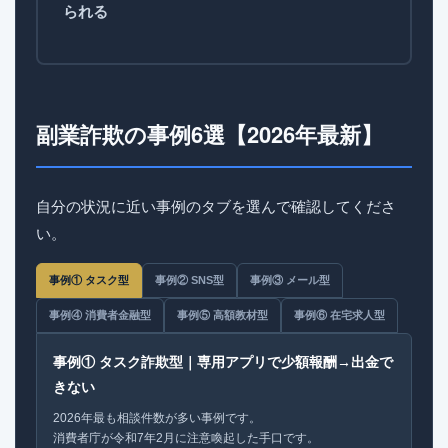
られる
副業詐欺の事例6選【2026年最新】
自分の状況に近い事例のタブを選んで確認してくださ
い。
事例① タスク型
事例② SNS型
事例③ メール型
事例④ 消費者金融型
事例⑤ 高額教材型
事例⑥ 在宅求人型
事例① タスク詐欺型｜専用アプリで少額報酬→出金で
きない
2026年最も相談件数が多い事例です。
消費者庁が令和7年2月に注意喚起した手口です。