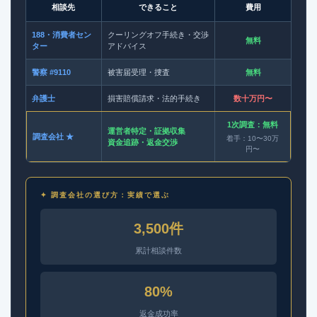
相談先
できること
費用
188・消費者セン
クーリングオフ手続き・交渉
無料
ター
アドバイス
警察 #9110
被害届受理・捜査
無料
弁護士
損害賠償請求・法的手続き
数十万円〜
1次調査：無料
運営者特定・証拠収集
調査会社 ★
着手：10〜30万
資金追跡・返金交渉
円〜
✦ 調査会社の選び方：実績で選ぶ
3,500件
累計相談件数
80%
返金成功率