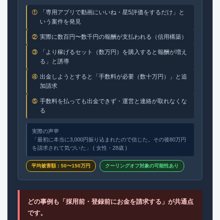
「専用アプリで動画にいいね・星5評価をするだけ」と
①
いう案件を発見
実際に数百円〜数千円の報酬が支払われる（信用構築）
②
「より稼げるセット（数万円）を購入すると報酬が増え
③
る」と誘導
出金しようとすると「手数料が必要（数十万円）」と追
④
加請求
手数料を払っても出金できず・運営と連絡が取れなくな
⑤
る
実際の声💬
「最初に本当に3,000円振り込まれたので信じた。その後80万円
を請求されて気づいた」 ( 女性・28歳 )
平均被害額：50〜150万円
クーリングオフ対象の可能性あり
どの事例も「採用前・登録前にお金を請求する」が共通点
です。