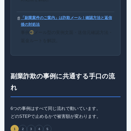
「副業案件のご案内」は詐欺メール！確認方法と返信
📄
後の対処法
事例
③
メール型の実例文面・送信元確認方法・
返金ルートを解説。
副業詐欺の事例に共通する手口の流
れ
6つの事例はすべて同じ流れで動いています。
どのSTEPで止めるかで被害額が変わります。
1
2
3
4
5