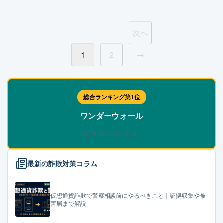
投
次へ
稿
1
2
→
の
ペ
総合ランキング第1位
ー
ワンダーウォール
ジ
仮想通貨の追跡に特化。
送
り
最新の詐欺対策コラム
仮想通貨詐欺で警察相談前にやるべきこと｜証拠収集や被
害届まで解説