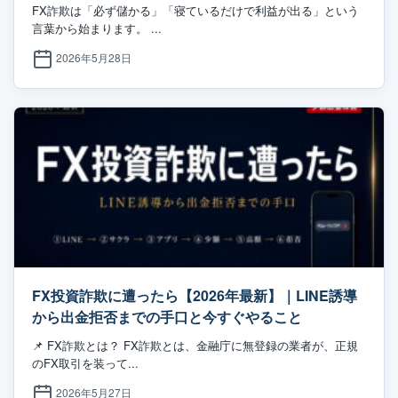
FX詐欺は「必ず儲かる」「寝ているだけで利益が出る」という
言葉から始まります。 ...
2026年5月28日
FX投資詐欺に遭ったら【2026年最新】｜LINE誘導
から出金拒否までの手口と今すぐやること
📌 FX詐欺とは？ FX詐欺とは、金融庁に無登録の業者が、正規
のFX取引を装って...
2026年5月27日